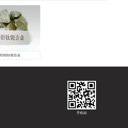
铝钼钛铌合金
手机站