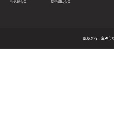
铝钒锡合金
铝钨钼钛合金
版权所有
：
宝鸡市