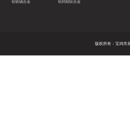
铝钒锡合金
铝钨钼钛合金
版权所有
：
宝鸡市